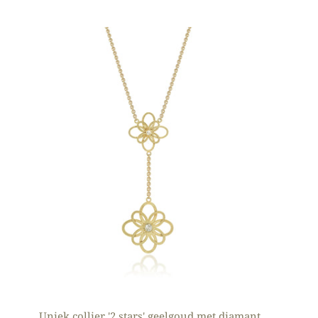
Uniek collier '2 stars' geelgoud met diamant