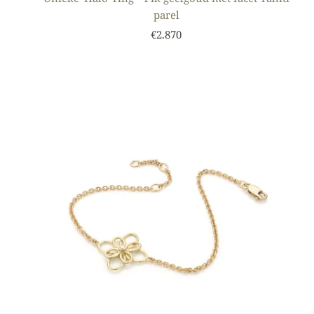
parel
€2.870