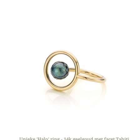
Unieke 'Halo' ring - 14k geelgoud met facet Tahiti