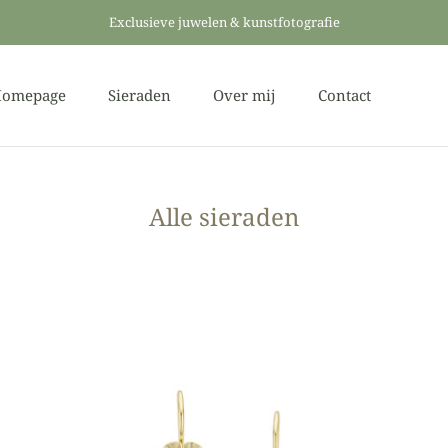
Exclusieve juwelen & kunstfotografie
omepage
Sieraden
Over mij
Contact
omepage
Over mij
Contact
Alle sieraden