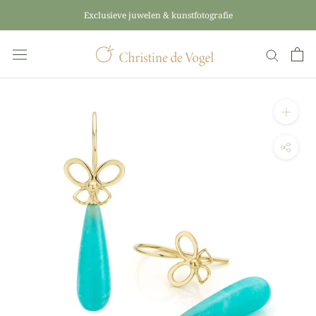
Skip
Exclusieve juwelen & kunstfotografie
to
content