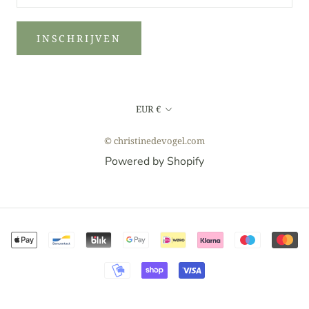
INSCHRIJVEN
Valuta
EUR €
© christinedevogel.com
Powered by Shopify