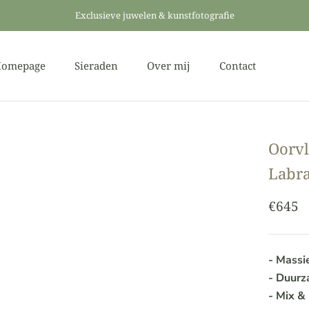
Exclusieve juwelen & kunstfotografie
omepage
Sieraden
Over mij
Contact
omepage
Over mij
Contact
Oorvl
Labra
€645
- Massi
- Duur
- Mix &