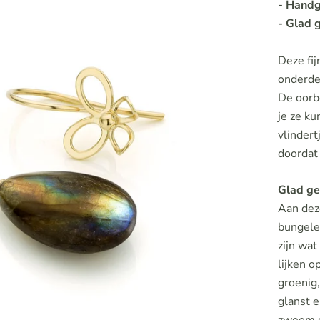
- Handg
- Glad 
Deze fij
onderde
De oorb
je ze ku
vlindert
doordat
Glad ge
Aan dez
bungele
zijn wat
lijken o
groenig,
glanst 