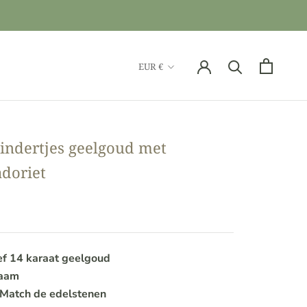
Valuta
EUR €
indertjes geelgoud met
doriet
ef 14 karaat geelgoud
zaam
 Match de edelstenen