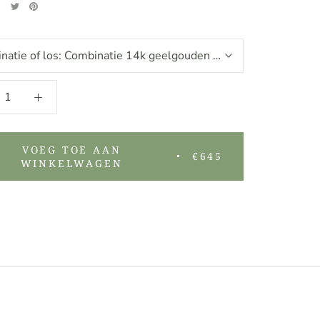
natie of los:
Combinatie 14k geelgouden oorhaken met Labrad
VOEG TOE AAN
€645
WINKELWAGEN