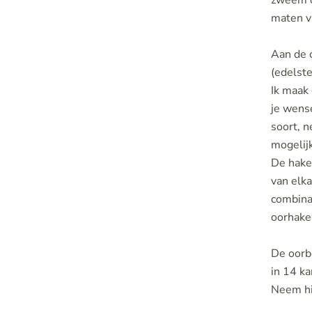
zweem ov
maten v
Aan de 
(edelst
Ik maak 
je wens
soort, 
mogelijk
De hake
van elka
combina
oorhaken
De oorb
in 14 ka
Neem hi