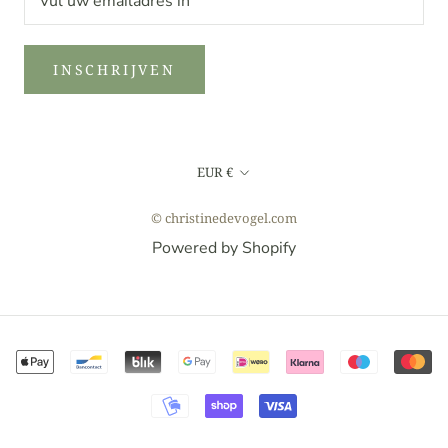
INSCHRIJVEN
Valuta
EUR €
© christinedevogel.com
Powered by Shopify