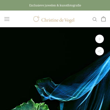
Skip
Exclusieve juwelen & kunstfotografie
to
content