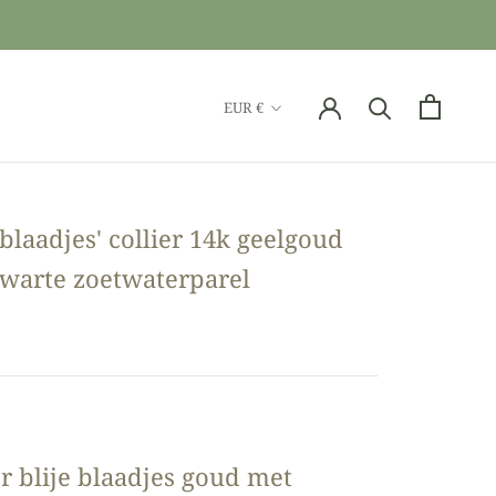
Valuta
EUR €
e blaadjes' collier 14k geelgoud
warte zoetwaterparel
er blije blaadjes goud met