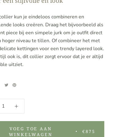
 een stijlvolle en look
collier kun je eindeloos combineren en
lende looks creëren. Draag het bijvoorbeeld als
t piece bij een simpele jurk om je outfit direct
 hoger niveau te tillen. Of combineer het met
elicate kettingen voor een trendy layered look.
ijl ook is, dit collier zorgt ervoor dat je er altijd
ble uitziet.
VOEG TOE AAN
€875
WINKELWAGEN