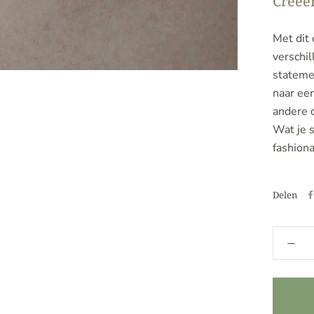
Creëer
Met dit 
verschil
statemen
naar een
andere d
Wat je st
fashiona
Delen