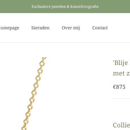
Exclusieve juwelen & kunstfotografie
omepage
Sieraden
Over mij
Contact
omepage
Over mij
Contact
'Blij
met z
€875
Colli