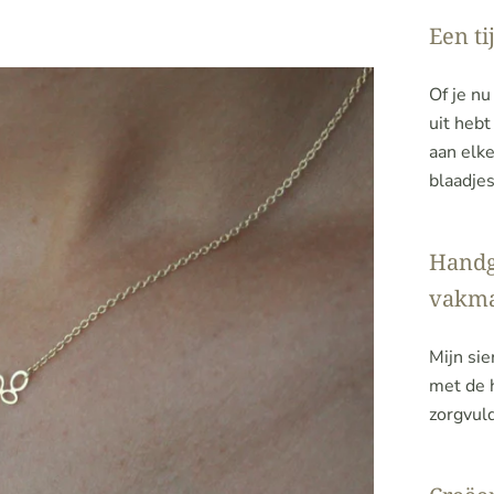
Een ti
Of je nu
uit hebt
aan elke
blaadjes
Handg
vakm
Mijn si
met de h
zorgvuld