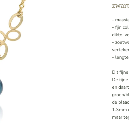
zwart
- massi
- fijn c
dikte, 
- zoetw
verteken
- lengt
Dit fijn
De fijne
en daart
groen/b
de blaad
1.3mm d
maar teg