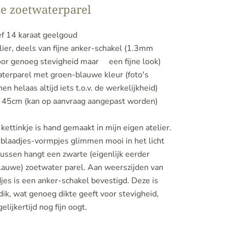
e zoetwaterparel
ef 14 karaat geelgoud
ollier, deels van fijne anker-schakel (1.3mm
voor genoeg stevigheid maar een fijne look)
aterparel met groen-blauwe kleur (foto's
en helaas altijd iets t.o.v. de werkelijkheid)
e 45cm (kan op aanvraag aangepast worden)
e kettinkje is hand gemaakt in mijn eigen atelier.
 blaadjes-vormpjes glimmen mooi in het licht
ussen hangt een zwarte (eigenlijk eerder
lauwe) zoetwater parel. Aan weerszijden van
jes is een anker-schakel bevestigd. Deze is
ik, wat genoeg dikte geeft voor stevigheid,
elijkertijd nog fijn oogt.